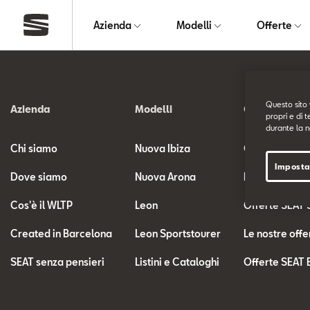
Azienda
Modelli
Offerte
Questo sito 
Azienda
Modelli
Offerte
propri e di t
durante la n
Chi siamo
Nuova Ibiza
Offerte SEAT
Imposta
Dove siamo
Nuova Arona
Le nostre offe
Cos'è il WLTP
Leon
Offerte SEAT 
Created in Barcelona
Leon Sportstourer
Le nostre offe
SEAT senza pensieri
Listini e Cataloghi
Offerte SEAT 