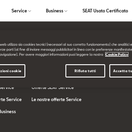
Service
Business
SEAT Usato Certificato
web utilizza sia cookies tecnici (necessari al suo corretto funzionamento) che analitici e
Service
Business
erze parti (al fine di inviare messaggi pubblicitari in linea con le preferenze manifestate
avigazione). Per avere maggiori informazioni puoi leggere la nostra
Cookie Policy
SEAT Service
SEAT for BUSINESS
zioni cookie
Rifiuta tutti
Accetta tu
rte
I nostri Servizi
Offerte SEAT Busine
Service
Offerte SEAT Service
rte Service
Le nostre offerte Service
Business