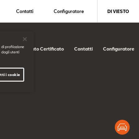
Contatti
Configuratore
DI VIESTO
 di profilazione
SEAT Usato Certificato
Contatti
Configuratore
 dagli utenti
tti i cookie
ss
Test