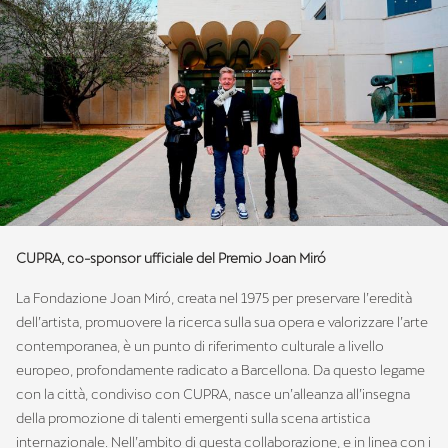
CUPRA, co-sponsor ufficiale del Premio Joan Miró
La Fondazione Joan Miró, creata nel 1975 per preservare l’eredità
dell’artista, promuovere la ricerca sulla sua opera e valorizzare l’arte
contemporanea, è un punto di riferimento culturale a livello
europeo, profondamente radicato a Barcellona. Da questo legame
con la città, condiviso con CUPRA, nasce un’alleanza all’insegna
della promozione di talenti emergenti sulla scena artistica
internazionale. Nell’ambito di questa collaborazione, e in linea con i