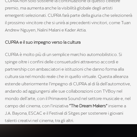
CUPRA non solo sostiene la continuazione di questo celebre
premio, ma aumenta anche la visibilità globale degli artisti
emergenti selezionati. CUPRA farà parte della giuria che selezionerà
il prossimo vincitore che si unirà ai precedenti vincitori, come Tuan
Andrew Nguyen, Nalini Malani e Kader Attia.
CUPRA e il suo impegno verso la cultura
CUPRA è molto più di un semplice marchio automobilistico. Si
spinge oltre i confini delle consuetudini attraverso accordi e
partnership con ambasciatori e istituzioni che danno forma alla
cultura sia nel mondo reale che in quello virtuale. Questa alleanza
estende ulteriormente l’impegno di CUPRA al di là dell’automotive,
andando ad aggiungersi alle sue collaborazioni con TVBoy nel
mondo dell’arte, con il Primavera Sound nel settore musicale e, nel
campo del cinema, con l’iniziativa
“The Dream Makers”
insieme a
J.A. Bayona, ESCAC e il Festival di Sitges per sostenere i giovani
talenti creativi nel cinema, tra gli altri.