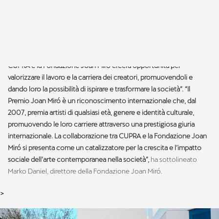
Sara Puig, presidente della Fondazione Joan Miró, ha spiegato che
“questo accordo segna una tappa significativa per la Fondazione
Joan Miró, permettendoci di rafforzare i valori che Joan Miró ci ha
trasmesso: innovazione, sviluppo e promozione dell’arte
contemporanea per le nuove generazioni di artisti. L’alleanza tra
CUPRA e la Fondazione Joan Miró creerà opportunità per
valorizzare il lavoro e la carriera dei creatori, promuovendoli e
dando loro la possibilità di ispirare e trasformare la società”. “Il
Premio Joan Miró è un riconoscimento internazionale che, dal
2007, premia artisti di qualsiasi età, genere e identità culturale,
promuovendo le loro carriere attraverso una prestigiosa giuria
internazionale. La collaborazione tra CUPRA e la Fondazione Joan
Miró si presenta come un catalizzatore per la crescita e l’impatto
sociale dell’arte contemporanea nella società”,
ha sottolineato
Marko Daniel, direttore della Fondazione Joan Miró.
>