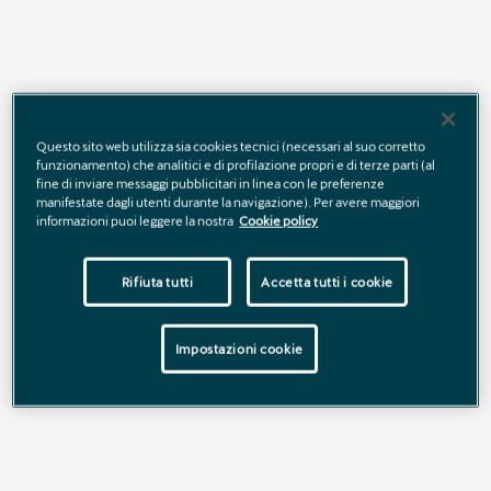
Questo sito web utilizza sia cookies tecnici (necessari al suo corretto
funzionamento) che analitici e di profilazione propri e di terze parti (al
fine di inviare messaggi pubblicitari in linea con le preferenze
manifestate dagli utenti durante la navigazione). Per avere maggiori
informazioni puoi leggere la nostra
Cookie policy
Rifiuta tutti
Accetta tutti i cookie
Prenditi cura delle tue performance.
CUPRA FITNESS PLAN
Impostazioni cookie
Con CUPRA Fitness Plan hai il
30% di sconto sui Ricambi
Originali CUPRA.
Scegli l’originalità e mantieni le tue
performance al massimo.