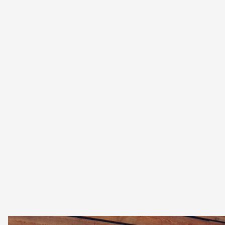
circolazione è reso possibile grazie alle adeguate Azioni di
Richiamo. I proprietari dei veicoli interessati da tali azioni
vengono informati tramite una lettera e invitati a recarsi
presso il Service Partner CUPRA più vicino per effettuare
i controlli e gli interventi necessari.
Puoi verificare la presenza di azioni di richiamo sulla tua
CUPRA o comunicare variazioni di residenza e di
proprietà tramite i due link sottostanti.
Verifica campagne di richiamo
Segnalazioni sulla proprietà