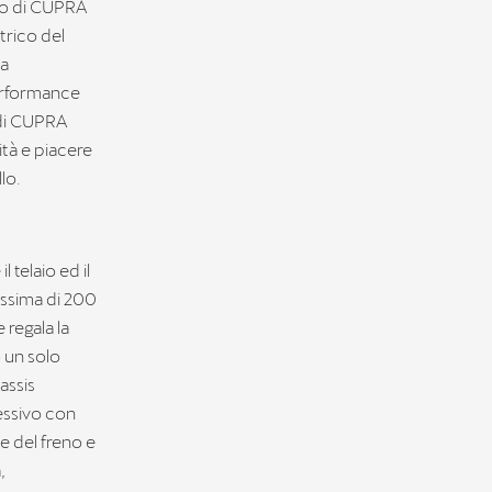
cio di CUPRA
trico del
ha
erformance
 di CUPRA
tà e piacere
lo.
telaio ed il
assima di 200
 regala la
 un solo
assis
essivo con
e del freno e
,