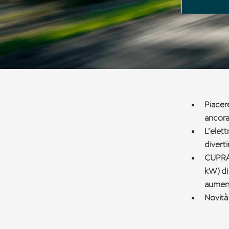
VZ
Piacer
ancora
L’elett
divert
CUPRA 
kW) di
aument
Novità