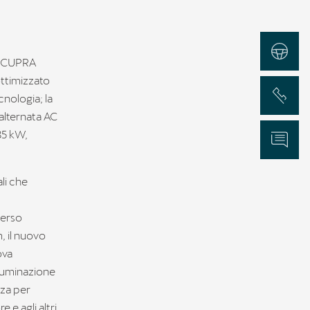
Test Drive
di CUPRA
ottimizzato
Chiama
cnologia; la
 alternata AC
85 kW,
Informazioni
ali che
verso
, il nuovo
ova
luminazione
zza per
 e agli altri