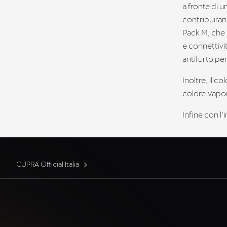
a fronte di 
contribuiran
Pack M, che 
e connettivit
antifurto per 
Inoltre, il c
colore Vapor 
Infine con l
CUPRA Official Italia