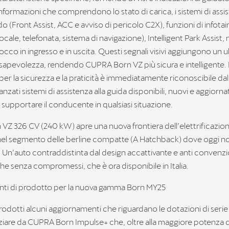
nformazioni che comprendono lo stato di carica, i sistemi di assis
do (Front Assist, ACC e avviso di pericolo C2X), funzioni di infot
ale, telefonata, sistema di navigazione), Intelligent Park Assist
cco in ingresso e in uscita. Questi segnali visivi aggiungono un u
onsapevolezza, rendendo CUPRA Born VZ più sicura e intelligente
per la sicurezza e la praticità è immediatamente riconoscibile da
zati sistemi di assistenza alla guida disponibili, nuovi e aggiornati
 supportare il conducente in qualsiasi situazione.
Z 326 CV (240 kW) apre una nuova frontiera dell’elettrificazion
nel segmento delle berline compatte (A Hatchback) dove oggi n
 Un’auto contraddistinta dal design accattivante e anti convenzi
he senza compromessi, che è ora disponibile in Italia.
ti di prodotto per la nuova gamma Born MY25
odotti alcuni aggiornamenti che riguardano le dotazioni di serie 
ziare da CUPRA Born Impulse+ che, oltre alla maggiore potenza de