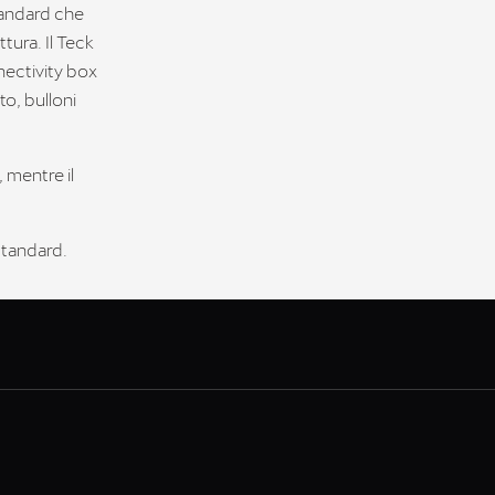
tandard che
tura. Il Teck
nectivity box
to, bulloni
, mentre il
standard.