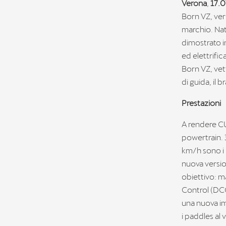
Verona
,
17.
Born VZ, ver
marchio. Nat
dimostrato 
ed elettrifi
Born VZ, vet
di guida, il
Prestazioni
A rendere CU
powertrain. 
km/h sono i 
nuova versio
obiettivo: ma
Control (DCC
una nuova im
i paddles al 