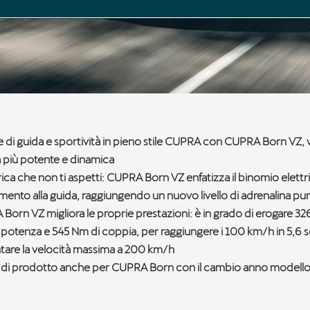
e di guida e sportività in pieno stile CUPRA con CUPRA Born VZ, 
 più potente e dinamica
rica che non ti aspetti: CUPRA Born VZ enfatizza il binomio elettr
imento alla guida, raggiungendo un nuovo livello di adrenalina pu
Born VZ migliora le proprie prestazioni: è in grado di erogare 3
 potenza e 545 Nm di coppia, per raggiungere i 100 km/h in 5,6 
are la velocità massima a 200 km/h
 di prodotto anche per CUPRA Born con il cambio anno modell