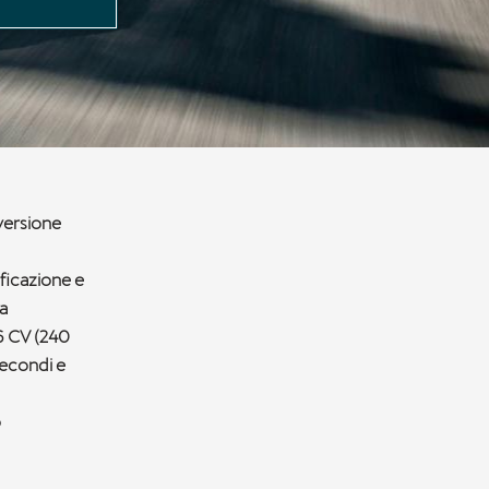
versione
ificazione e
ra
26 CV (240
secondi e
o