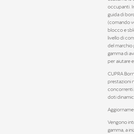
occupanti. I
guida di bor
(comando voc
blocco e sblo
livello di c
del marchio 
gamma di avan
per aiutare e
CUPRA Born V
prestazioni 
concorrenti.
doti dinamic
Aggiornamen
Vengono intr
gamma, a ini