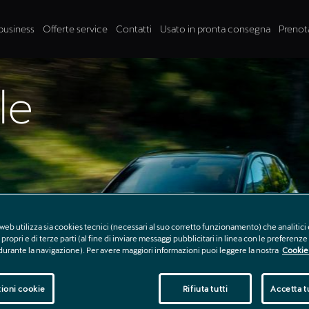
business
Offerte service
Contatti
Usato in pronta consegna
Prenot
le
web utilizza sia cookies tecnici (necessari al suo corretto funzionamento) che analitici 
n
propri e di terze parti (al fine di inviare messaggi pubblicitari in linea con le preferenz
 durante la navigazione). Per avere maggiori informazioni puoi leggere la nostra
Cookie 
ioni cookie
Rifiuta tutti
Accetta tu