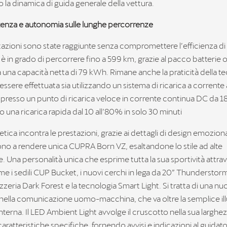
 la dinamica di guida generale della vettura.
enza e autonomia sulle lunghe percorrenze
stazioni sono state raggiunte senza compromettere l’efficienza 
è in grado di percorrere fino a 599 km, grazie al pacco batterie 
a una capacità netta di 79 kWh. Rimane anche la praticità della te
essere effettuata sia utilizzando un sistema di ricarica a corrente
a presso un punto di ricarica veloce in corrente continua DC da 1
una ricarica rapida dal 10 all’80% in solo 30 minuti
etica incontra le prestazioni, grazie ai dettagli di design emozion
no a rendere unica CUPRA Born VZ, esaltandone lo stile ad alte
 Una personalità unica che esprime tutta la sua sportività attra
e i sedili CUP Bucket, i nuovi cerchi in lega da 20” Thunderstorm
zeria Dark Forest e la tecnologia Smart Light. Si tratta di una nu
ella comunicazione uomo-macchina, che va oltre la semplice il
nterna. Il LED Ambient Light avvolge il cruscotto nella sua larghe
caratteristiche specifiche, fornendo avvisi e indicazioni al guidatore