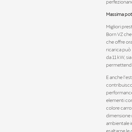
perfezionano
Massima pot
Migliori pre
Born VZ che 
che offre or
ricarica può 
da 11 kW, si
permettendo 
E anche l’est
contribuisco
performance.
elementi com
colore carroz
dimensione n
ambientale i
esaltarne le 