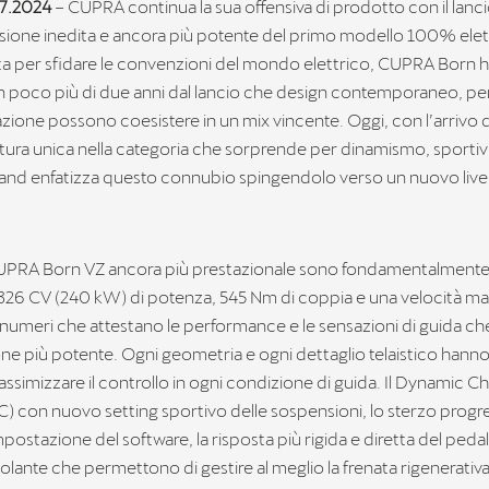
07.2024
– CUPRA continua la sua offensiva di prodotto con il lan
sione inedita e ancora più potente del primo modello 100% elet
a per sfidare le convenzioni del mondo elettrico, CUPRA Born 
in poco più di due anni dal lancio che design contemporaneo, p
cazione possono coesistere in un mix vincente. Oggi, con l’arrivo
tura unica nella categoria che sorprende per dinamismo, sportivi
 brand enfatizza questo connubio spingendolo verso un nuovo livel
PRA Born VZ ancora più prestazionale sono fondamentalmente il 
326 CV (240 kW) di potenza, 545 Nm di coppia e una velocità m
numeri che attestano le performance e le sensazioni di guida che
ne più potente. Ogni geometria e ogni dettaglio telaistico hanno
ssimizzare il controllo in ogni condizione di guida. Il Dynamic Ch
) con nuovo setting sportivo delle sospensioni, lo sterzo progr
postazione del software, la risposta più rigida e diretta del pedal
volante che permettono di gestire al meglio la frenata rigenerativa