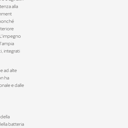
tenza alla
ainment
, nonché
lteriore
. L’impegno
ll’ampia
, integrati
e ad alte
on ha
onale e dalle
della
lla batteria