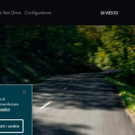
a Test Drive
Configuratore
DI VIESTO
e di
e manifestate
policy
tti i cookie