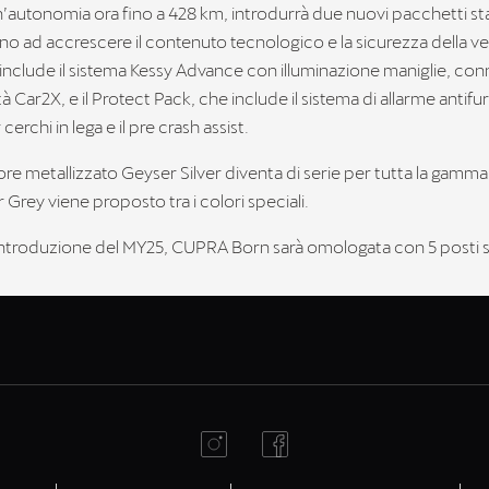
un’autonomia ora fino a 428 km, introdurrà due nuovi pacchetti s
no ad accrescere il contenuto tecnologico e la sicurezza della vet
include il sistema Kessy Advance con illuminazione maniglie, con
à Car2X, e il Protect Pack, che include il sistema di allarme antifur
cerchi in lega e il pre crash assist.
olore metallizzato Geyser Silver diventa di serie per tutta la gamma
Grey viene proposto tra i colori speciali.
’introduzione del MY25, CUPRA Born sarà omologata con 5 posti 