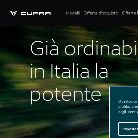
Modelli
Offerte d'acquisto
Offerte 
Già ordinabi
in Italia la
potente
Questo sito 
CUPRA Bor
profilazione 
dagli utenti
Impostaz