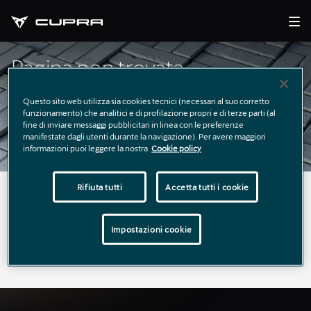
Pagina non trovata
Questo sito web utilizza sia cookies tecnici (necessari al suo corretto
funzionamento) che analitici e di profilazione propri e di terze parti (al
fine di inviare messaggi pubblicitari in linea con le preferenze
manifestate dagli utenti durante la navigazione). Per avere maggiori
informazioni puoi leggere la nostra
Cookie policy
Rifiuta tutti
Accetta tutti i cookie
La pagina richiesta non è stata trovata.
Puoi continuare a esplorare il sito usando il menù di
Impostazioni cookie
navigazione qui sopra.