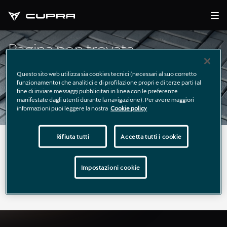
Pagina non trovata
Questo sito web utilizza sia cookies tecnici (necessari al suo corretto
funzionamento) che analitici e di profilazione propri e di terze parti (al
fine di inviare messaggi pubblicitari in linea con le preferenze
manifestate dagli utenti durante la navigazione). Per avere maggiori
informazioni puoi leggere la nostra
Cookie policy
Rifiuta tutti
Accetta tutti i cookie
La pagina richiesta non è stata trovata.
Puoi continuare a esplorare il sito usando il menù di
Impostazioni cookie
navigazione qui sopra.