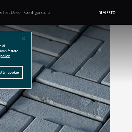
a Test Drive
Configuratore
DI VIESTO
e di
e manifestate
policy
tti i cookie