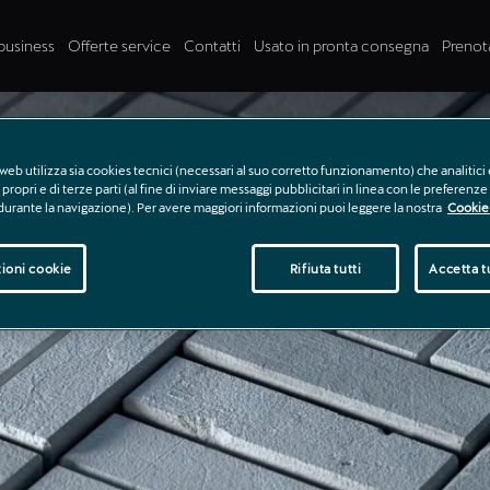
business
Offerte service
Contatti
Usato in pronta consegna
Prenot
web utilizza sia cookies tecnici (necessari al suo corretto funzionamento) che analitici 
propri e di terze parti (al fine di inviare messaggi pubblicitari in linea con le preferenz
 durante la navigazione). Per avere maggiori informazioni puoi leggere la nostra
Cookie 
ioni cookie
Rifiuta tutti
Accetta tu