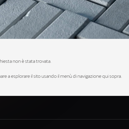
hiesta non è stata trovata.
re a esplorare il sito usando il menù di navigazione qui sopra.