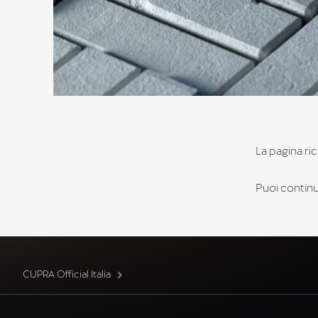
La pagina ric
Puoi continua
CUPRA Official Italia