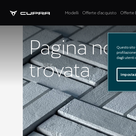
Modelli
Offerte d'acquisto
Offerte 
Pagina non
Questo sito 
profilazione 
dagli utenti
trovata
Impostaz